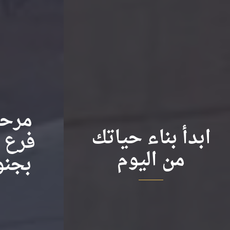
مرحبـ
ابدأ بناء حياتك
فرع ا
من اليوم
بجنو