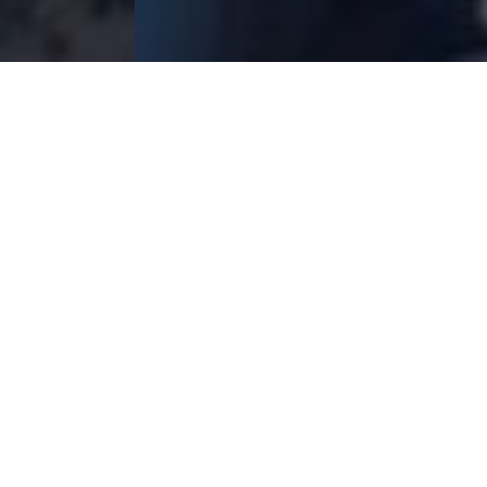
عن فرع جنوب الوادي
الأكاديمية العربية للعلوم و التكنولوجيا و النقل البحري
الأكاديمية العربية للعلوم والتكنولوجيا والنقل البحري هي أحد منظمات
جامعة الدول العربية المتخصصة. تقدم الأكاديمية خدماتها في
مجالات التعليم والتدريب والاستشارات لخدمة مجتمع الدول العربية
الأعضاء بالجامعة.
في أغسطس 2005 دعت محافظة أسوان الأكاديمية لإنشاء فرع لها
بأسوان لتكون مركز لدفع التنمية البشرية بإقليم جنوب الوادي الذي
يضم محافظات (أسوان والأقصر وقنا وسوهاج وأسيوط والمنيا
والبحر الأحمر والوادي الجديد). وقامت المحافظة بتخصيص دار
الضيافة الملحقة بالمدرسة الفندقية لتكون مقراً مبدئياً للفرع مع