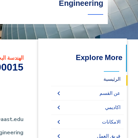
Engineering
البحث العلمي
التدريب والخدمة المجتمعية
الإستشارات
Explore More
الهندسة الب
0015_2
الرئيسية
عن القسم
اتصل بنا
اكاديمي
@aast.edu
بكالوريوس
الامكانات
gineering
دراسات عليا
بكالوريوس الهندسة
المكتبه
فريق العمل