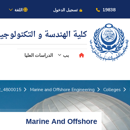
بالأكاديمية
19838
تسجيل الدخول
اللغة
كلية الهندسة و التكنولوجي
بب
الدراسات العليا
عن الأكاديمية
النقل البحري
4800015_2
Marine and Offshore Engineering
Colleges
القبول والتسجيل
الدراسات الأكاديمية
Marine And Offshore