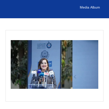
Media Album
التدريب والخدمة المجتمعية
الإستشارات
روابط
الكليات
المقرات
الحياة بالأكاديمية
المراكز
المعاهد
المجمعات
العمادات
تواصل معنا
خريطة الموقع