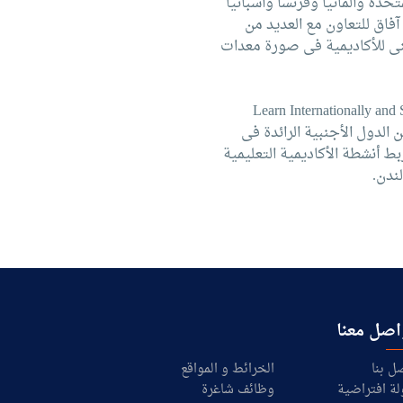
حدة وألمانيا وفرنسا وأسبانيا
آفاق للتعاون مع العديد من
UNCTAD, UNDP, IMO, U والتى ساهمت بدعم عينى للأكاديمية فى صورة معدات
لاستراتيجيتها اعتنقت الأكاديمية أسلوبا من التعليم شعاره "تعلم دوليا وادرس محليا" “Learn Internationally and Study
 الدول الأجنبية الرائدة فى
بط أنشطة الأكاديمية التعليمية
ندن.
اصل معنا
ل بنا
الخرائط و المواقع
ة افتراضية
وظائف شاغرة