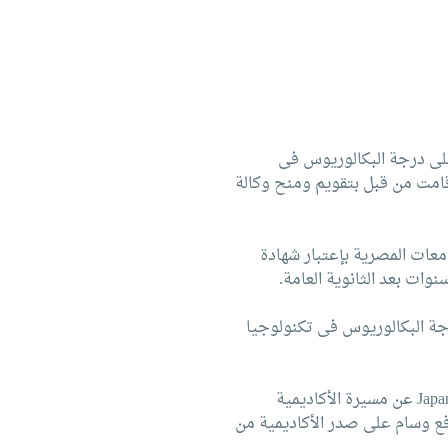
(ISO 9001) للدراسات المؤدية للحصول على درجة البكالوريوس فى
دسة والإدارة، وذلك من واحدة من كبريات الهيئات المانحة وهى مؤسسة (DNV) والتى قامت من قبل بتقويم ومنح وكالة
عات المصرية بإعتبار شهادة
وات بعد الثانوية العامة.
رجة البكالوريوس فى تكنولوجيا
إن التقرير الذى أعدته هيئة التعاون لشئون النقل باليابان فى شهر مارس عام 1997 Japan Transport Cooperation Association عن مسيرة الأكاديمية
رفع وسام على صدر الأكاديمية من