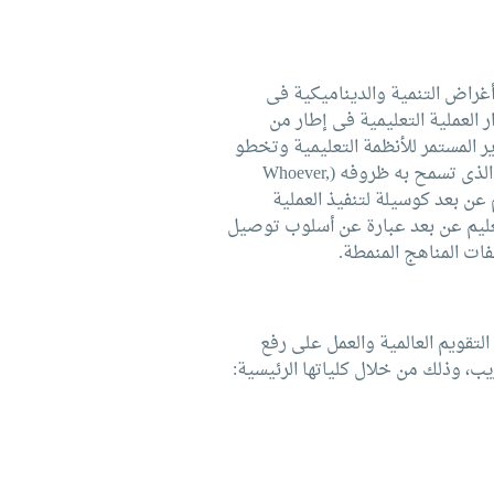
 أغراض التنمية والديناميكية فى
العملية التعليمية فى إطار من
ير المستمر للأنظمة التعليمية وتخطو
بثبات نحو تطبيق الفكر المفتوح للتعليم والذى تقوم فلسفته على اتاحة المناهج التعليمية لمن يرغب فى المكان وفى الوقت الذى تسمح به ظروفه (Whoever,
ليم عن بعد كوسيلة لتنفيذ العملية
التعليم عن بعد عبارة عن أسلوب توصيل
فات المناهج المنمطة.
لتقويم العالمية والعمل على رفع
يب، وذلك من خلال كلياتها الرئيسية: