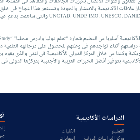
التعاون وقنوات الاتصال بكبريات الجامعات والمعاهد فى المملكة المت
تاز علاقات الأكاديمية بالانتشار والجودة وتستثمر هذا النجاح فى خلق 
المنظمات الدولية مثل NESCO, DANIDA, ACTIM and US AID
وفى إطار الفكر المفتوح 
اصلة دراستهم أثناء تواجدهم فى وطنهم للحصول على درجاتهم العلمية من
مريكية وكندا من خلال المركز الدولى للأكاديمية فى لندن والذى يقوم بر
أكاديمية بتوفير أفضل الخبرات العربية والأجنبية بمركزها الدولى فى ل
تو
الدراسات الأكاديمية
إتص
التعليم
الكليات
جول
مركز الدراسات الدولية
العمادات